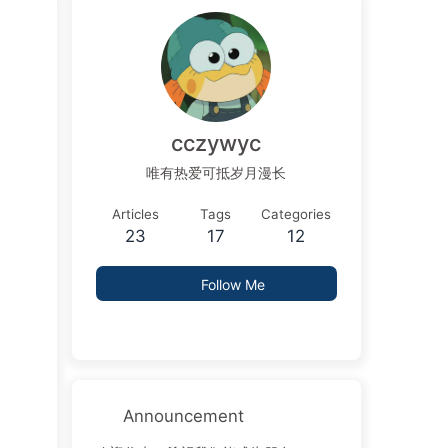
cczywyc
唯有热爱可抵岁月漫长
Articles
Tags
Categories
23
17
12
Follow Me
Announcement