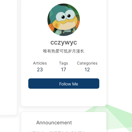
cczywyc
唯有热爱可抵岁月漫长
Articles
Tags
Categories
23
17
12
Follow Me
Announcement