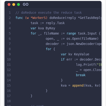
GO
1
// doReduce execute the reduce task
2
func
(w *WorkerS)
 doReduce(reply *GetTaskReply)
3
	task := reply.Task
4
var
 kva ByKey
5
for
 _, fileName := 
range
 task.Input {
6
		open, _ := os.Open(fileName)
7
		decoder := json.NewDecoder(open
8
for
 {
9
var
 kv KeyValue
10
if
 err := decoder.Decod
11
				log.Printf(
"[Er
12
				_ = open.Close(
13
break
14
			}
15
			kva = 
append
(kva, kv)
16
		}
17
	}
18