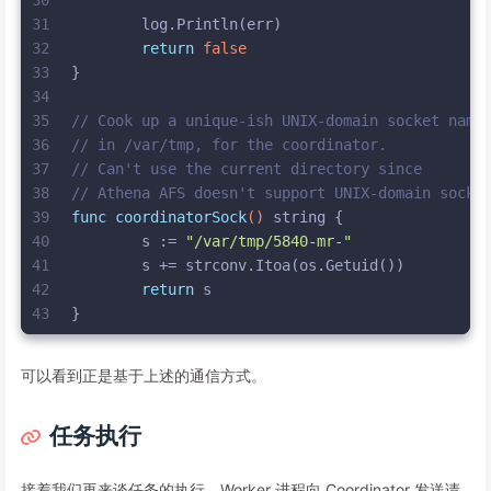
30
31
	log.Println(err)
32
return
false
33
}
34
35
// Cook up a unique-ish UNIX-domain socket name
36
// in /var/tmp, for the coordinator.
37
// Can't use the current directory since
38
// Athena AFS doesn't support UNIX-domain socke
39
func
coordinatorSock
()
string
 {
40
	s := 
"/var/tmp/5840-mr-"
41
	s += strconv.Itoa(os.Getuid())
42
return
 s
43
}
可以看到正是基于上述的通信方式。
任务执行
接着我们再来谈任务的执行。Worker 进程向 Coordinator 发送请