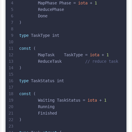
4
	MapPhase Phase = 
iota
 + 
1
5
	ReducePhase
6
	Done
7
)
8
9
type
 TaskType 
int
10
11
const
 (
12
	MapTask    TaskType = 
iota
 + 
1
13
	ReduceTask          
// reduce task
14
)
15
16
type
 TaskStatus 
int
17
18
const
 (
19
	Waiting TaskStatus = 
iota
 + 
1
20
	Running
21
	Finished
22
)
23