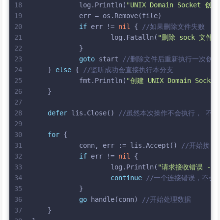
18
            log.Println(
"UNIX Domain Socket
19
            err = os.Remove(file)
20
if
 err != 
nil
 { 
//如果删除文件失败 ，
21
                    log.Fatalln(
"删除 sock 文件
22
            }
23
goto
 start 
//删除文件后重新执行一次创建
24
    } 
else
 { 
//监听成功会直接执行本分支
25
            fmt.Println(
"创建 UNIX Domain Socke
26
    }
27
28
defer
 lis.Close() 
//虽然本次操作不会执行， 不
29
30
for
 {
31
            conn, err := lis.Accept() 
//开始接 
32
if
 err != 
nil
 {
33
                    log.Println(
"请求接收错误 -> 
34
continue
//一个连接错误，不会
35
            }
36
go
 handle(conn) 
//开始处理数据
37
    }