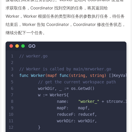
求获取任务，Coordinator 找到空闲的任务，将其返回给
Worker，Worker 根据任务的类型和任务的参数执行任务，待任务
结束后，Worker 告知 Coordinator，Coordinator 修改任务状态，
继续分配下一个任务。
GO
1
// worker.go
2
3
// Worker is called by main/mrworker.go
4
func
Worker
(mapf 
func
(
string
, 
string
)
 []KeyValu
5
// get the current workspace path
6
	workDir, _ := os.Getwd()
7
	w := WorkerS{
8
		name:    
"worker_"
 + strconv.It
9
		mapF:    mapf,
10
		reduceF: reducef,
11
		workDir: workDir,
12
	}