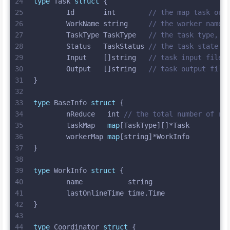
24
type
 Task 
struct
 {
25
	Id       
int
// the map task or 
26
	WorkName 
string
// the worker name
27
	TaskType TaskType   
// the task type, m
28
	Status   TaskStatus 
// the task state
29
	Input    []
string
// task input files
30
	Output   []
string
// task output file
31
}
32
33
type
 BaseInfo 
struct
 {
34
	nReduce   
int
// the total number of re
35
	taskMap   
map
[TaskType][]*Task
36
	workerMap 
map
[
string
]*WorkInfo
37
}
38
39
type
 WorkInfo 
struct
 {
40
	name           
string
41
	lastOnlineTime time.Time
42
}
43
44
type
 Coordinator 
struct
 {