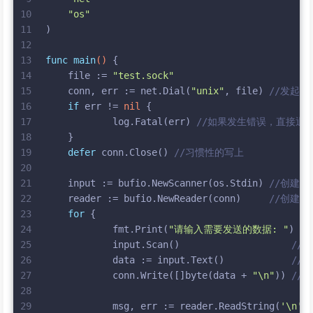
10
"os"
11
)
12
13
func
main
()
 {
14
    file := 
"test.sock"
15
    conn, err := net.Dial(
"unix"
, file) 
//发起 
16
if
 err != 
nil
 {
17
            log.Fatal(err) 
//如果发生错误，直接退出
18
    }
19
defer
 conn.Close() 
//习惯性的写上
20
21
    input := bufio.NewScanner(os.Stdin) 
//创建
22
    reader := bufio.NewReader(conn)     
//创建
23
for
 {
24
            fmt.Print(
"请输入需要发送的数据: "
)   
25
            input.Scan()                    
//
26
            data := input.Text()            
//
27
            conn.Write([]
byte
(data + 
"\n"
)) 
//
28
29
            msg, err := reader.ReadString(
'\n'
)