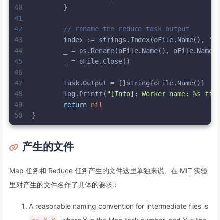
40
	}
41
42
// rename the reduce task output
43
	index := strings.Index(oFile.Name(), 
"-
44
	_ = os.Rename(oFile.Name(), oFile.Name(
45
	_ = oFile.Close()
46
47
	task.Output = []
string
{oFile.Name()}
48
	log.Printf(
"[Info]: Worker name: %s fin
49
return
nil
50
}
产生的文件
Map 任务和 Reduce 任务产生的文件这里单独来说。在 MIT 实验
里对产生的文件名作了具体的要求：
A reasonable naming convention for intermediate files is
, where X is the Map task number, and Y is the
mr-X-Y