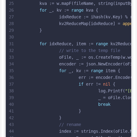
25
	kva := w.mapF(fileName, 
string
(inputByt
26
for
 _, kv := 
range
 kva {
27
		idxReduce := ihash(kv.Key) % re
28
		kv2ReduceMap[idxReduce] = 
appen
29
	}
30
31
for
 idxReduce, item := 
range
 kv2ReduceM
32
// write to the temp file
33
		oFile, _ := os.CreateTemp(w.wo
34
		encoder := json.NewEncoder(oFil
35
for
 _, kv := 
range
 item {
36
			err := encoder.Encode(k
37
if
 err != 
nil
 {
38
				log.Printf(
"[Er
39
				_ = oFile.Close
40
break
41
			}
42
		}
43
// rename
44
		index := strings.Index(oFile.Na