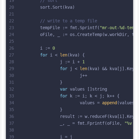
19
// sort
20
	sort.Sort(kva)
21
22
// write to a temp file
23
	tempFile := fmt.Sprintf(
"mr-out-%d-temp
24
	oFile, _ := os.CreateTemp(w.workDir, te
25
26
	i := 
0
27
for
 i < 
len
(kva) {
28
		j := i + 
1
29
for
 j < 
len
(kva) && kva[j].Key 
30
			j++
31
		}
32
var
 values []
string
33
for
 k := i; k < j; k++ {
34
			values = 
append
(values,
35
		}
36
		result := w.reduceF(kva[i].Key,
37
		_, _ = fmt.Fprintf(oFile, 
"%v %
38
39
		i = j