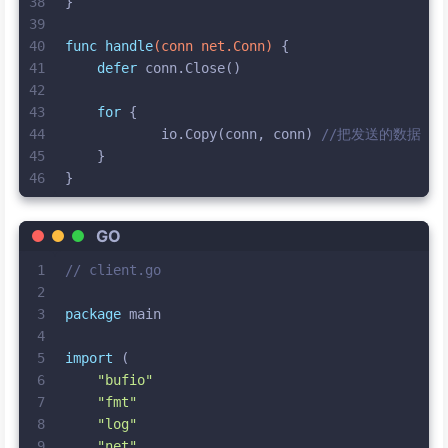
38
}
39
40
func
handle
(conn net.Conn)
 {
41
defer
 conn.Close()
42
43
for
 {
44
            io.Copy(conn, conn) 
//把发送的数据 转
45
    }
46
}
GO
1
// client.go
2
3
package
 main
4
5
import
 (
6
"bufio"
7
"fmt"
8
"log"
9
"net"