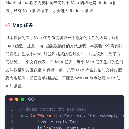
MapReduce 程序需要标记当前处于 Map 阶段还是 Reduce 阶
段，只有 Map 阶段结束，才会进入 Reduce 阶段。
Map 任务
以本实验为例，Map 任务负责读取一个原始的文件的内容，调用
map 函数（注意 map 函数以插件的方式加载，本实验中不需要我
们实现）生成 [word-1] 这种格式的临时文件。前面说到，为了方
便起见，一个文件代表一个 Map 任务，每个 Map 任务生成的临时
文件数量和分区数量 R 保持一致。关于 Map 产生的临时文件分配
及命名规则，后面会单独描述，下面是 Worker 节点处理 Map 任
务的逻辑。
GO
1
// doMap execute the map task
2
func
(w *WorkerS)
 doMap(reply *GetTaskReply) 
er
3
	task := reply.Task
4
if
len
(task.Input) == 
0
 {