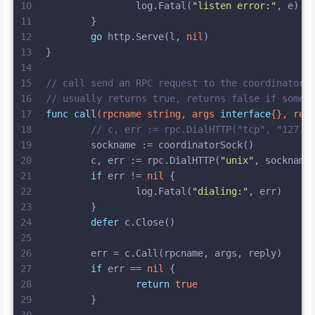
10
		log.Fatal(
"listen error:"
, e)
11
	}
12
go
 http.Serve(l, 
nil
)
13
}
14
15
// call send an RPC request to the coordinator,
16
// usually returns true, returns false if somet
17
func
call
(rpcname 
string
, args 
interface
{}, rep
18
// c, err := rpc.DialHTTP("tcp", "127.0
19
	sockname := coordinatorSock()
20
	c, err := rpc.DialHTTP(
"unix"
, sockname
21
if
 err != 
nil
 {
22
		log.Fatal(
"dialing:"
, err)
23
	}
24
defer
 c.Close()
25
26
	err = c.Call(rpcname, args, reply)
27
if
 err == 
nil
 {
28
return
true
29
	}