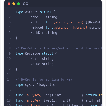
GO
1
type
 WorkerS 
struct
 {
2
	name    
string
3
	mapF    
func
(
string
, 
string
)
 []KeyValue
4
	reduceF 
func
(
string
, []
string
)
string
5
	workDir 
string
6
}
7
8
// KeyValue is the key/value pire of the map fu
9
type
 KeyValue 
struct
 {
10
	Key   
string
11
	Value 
string
12
}
13
14
// ByKey is for sorting by key
15
type
 ByKey []KeyValue
16
17
func
(a ByKey)
 Len() 
int
           { 
return
len
18
func
(a ByKey)
 Swap(i, j 
int
)      { a[i], a[j]
19
func
(a ByKey)
 Less(i, j 
int
) 
bool
 { 
return
 a[i