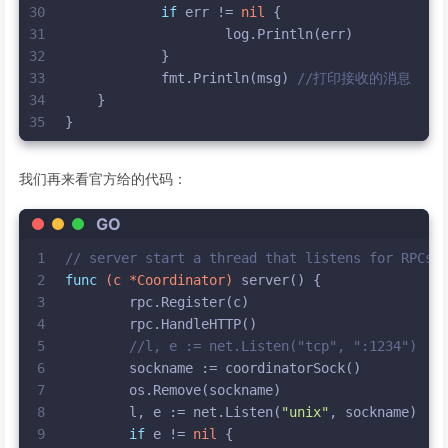
30
if
 err != 
nil
 {
31
                    log.Println(err)
32
            }
33
            fmt.Println(msg) 
//打印接收的消息
34
    }
35
}
我们再来看官方给的代码：
GO
1
// server start a thread that listens for RPCs 
2
func
(c *Coordinator)
 server() {
3
	rpc.Register(c)
4
	rpc.HandleHTTP()
5
//l, e := net.Listen("tcp", ":1234")
6
	sockname := coordinatorSock()
7
	os.Remove(sockname)
8
	l, e := net.Listen(
"unix"
, sockname)
9
if
 e != 
nil
 {