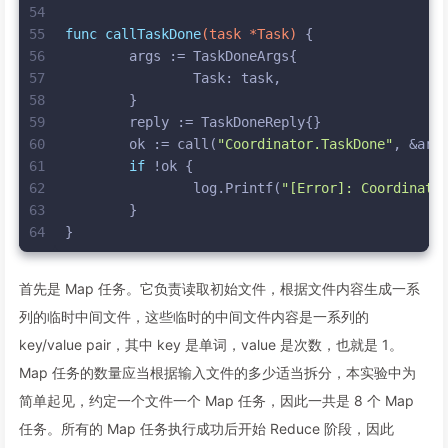
54
55
func
callTaskDone
(task *Task)
 {
56
	args := TaskDoneArgs{
57
		Task: task,
58
	}
59
	reply := TaskDoneReply{}
60
	ok := call(
"Coordinator.TaskDone"
, &arg
61
if
 !ok {
62
		log.Printf(
"[Error]: Coordinato
63
	}
64
}
首先是 Map 任务。它负责读取初始文件，根据文件内容生成一系
列的临时中间文件，这些临时的中间文件内容是一系列的
key/value pair，其中 key 是单词，value 是次数，也就是 1。
Map 任务的数量应当根据输入文件的多少适当拆分，本实验中为
简单起见，约定一个文件一个 Map 任务，因此一共是 8 个 Map
任务。所有的 Map 任务执行成功后开始 Reduce 阶段，因此