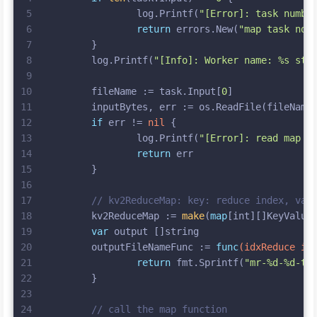
5
		log.Printf(
"[Error]: task numbe
6
return
 errors.New(
"map task no 
7
	}
8
	log.Printf(
"[Info]: Worker name: %s sta
9
10
	fileName := task.Input[
0
]
11
	inputBytes, err := os.ReadFile(fileName
12
if
 err != 
nil
 {
13
		log.Printf(
"[Error]: read map t
14
return
 err
15
	}
16
17
// kv2ReduceMap: key: reduce index, val
18
	kv2ReduceMap := 
make
(
map
[
int
][]KeyValue
19
var
 output []
string
20
	outputFileNameFunc := 
func
(idxReduce 
in
21
return
 fmt.Sprintf(
"mr-%d-%d-te
22
	}
23
24
// call the map function