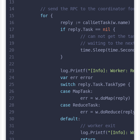
13
14
// send the RPC to the coordinator for 
15
for
 {
16
		reply := callGetTask(w.name)
17
if
 reply.Task == 
nil
 {
18
// can not get the task
19
// waiting to the next 
20
			time.Sleep(time.Second)
21
		}
22
23
		log.Printf(
"[Info]: Worker: Rec
24
var
 err 
error
25
switch
 reply.Task.TaskType {
26
case
 MapTask:
27
			err = w.doMap(reply)
28
case
 ReduceTask:
29
			err = w.doReduce(reply)
30
default
:
31
// worker exit
32
			log.Printf(
"[Info]: Wor
33
return