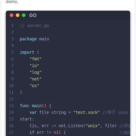
demo。
GO
1
// server.go
2
3
package
 main
4
5
import
 (
6
"fmt"
7
"io"
8
"log"
9
"net"
10
"os"
11
)
12
13
func
main
()
 {
14
var
 file 
string
 = 
"test.sock"
//用于 unix do
15
start:
16
    lis, err := net.Listen(
"unix"
, file) 
//开始
17
if
 err != 
nil
 {                      
//如果