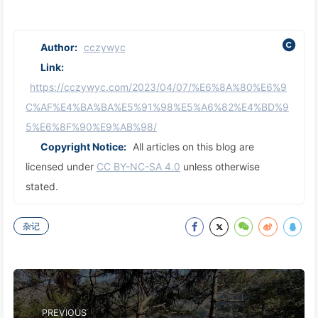
Author:
cczywyc
Link:
https://cczywyc.com/2023/04/07/%E6%8A%80%E6%9
C%AF%E4%BA%BA%E5%91%98%E5%A6%82%E4%BD%9
5%E6%8F%90%E9%AB%98/
Copyright Notice:
All articles on this blog are
licensed under
CC BY-NC-SA 4.0
unless otherwise
stated.
杂记
PREVIOUS