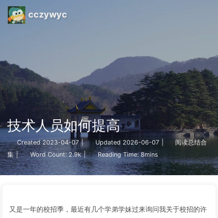
cczywyc
技术人员如何提高
Created
2023-04-07
|
Updated
2026-06-07
|
阅读总结合
集
|
Word Count:
2.9k
|
Reading Time:
8mins
又是一年的校招季，最近有几个学弟学妹过来询问我关于校招的许